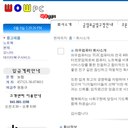
8월 6일 5:29:26 PM
중고제품
현재위치:
홈
> 회사소개
노트북
.
본체
.
와우컴퓨터 회사소개
모니터
.
와우컴퓨터는 TGIC컴퓨터와 전국 4
데이터복구서비스
.
터전문업체로써 컴퓨터, 노트북을 비
서비스망를 통한 친절하고 합리적인 
좋은 친구 같은 참신하고 역동적인 회
은 행
농협
또한 업계 최고의 경쟁력을 자랑하며
계 좌
457121-56-074611
있으며 "디지탈리더들의 선택"이란 케
예금주
원동규
과는 신뢰를, 임직원간은 믿음으로 서
행복해지는 사회구현에 앞장서 가도록
041-881-1198
함께 하겠습니다.
오전 8:30 ~ 오후 8:00
감사합니다.
회사정보