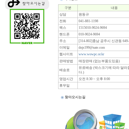
구분
내용
상담
원동규
전화
041-881-1198
팩스
1515010-9024-9694
핸드폰
010-9024-9694
주소
[314-802]충남 공주시 신관동 649-
이메일
dnjs199@nate.com
웹사이트
www.wowpc.or.kr
판매방법
매장판매 (없는부품도있음)
유료배송 (박스크기에 따라 달
배송료
다.)
영업시간
오전 8:30 ~ 오후 8:00
휴무일
찾아오시는길